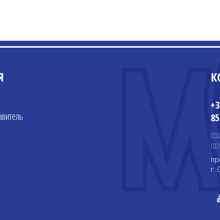
Я
К
+3
авитель
85
ms
ri
пр
г.