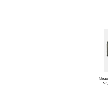
Маши
мо