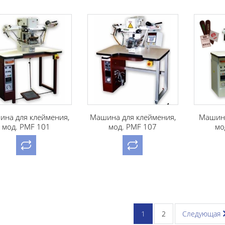
на для клеймения,
Машина для клеймения,
Машина
мод. PMF 101
мод. PMF 107
мо
1
2
Следующая