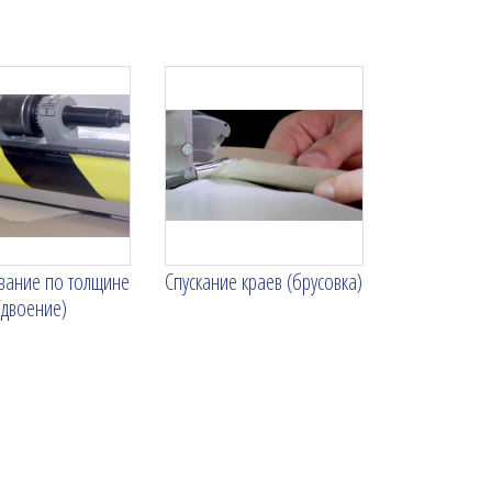
вание по толщине
Спускание краев (брусовка)
(двоение)