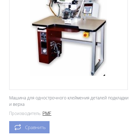
Машина для однострочного клеймения деталей подкладки
и верха
Производитель:
PMF
Сравнить