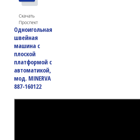
Скачать
Проспект
Одноигольная
швейная
машина с
плоской
платформой с
автоматикой,
мод. MINERVA
887-160122