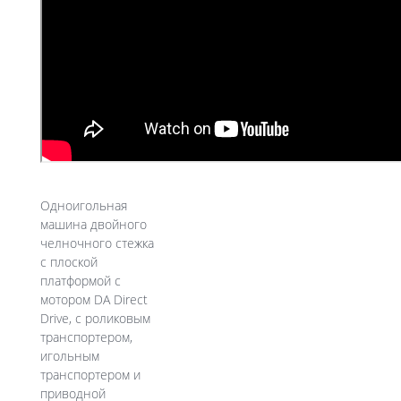
Одноигольная
машина двойного
челночного стежка
с плоской
платформой c
мотором DA Direct
Drive, с роликовым
транспортером,
игольным
транспортером и
приводной