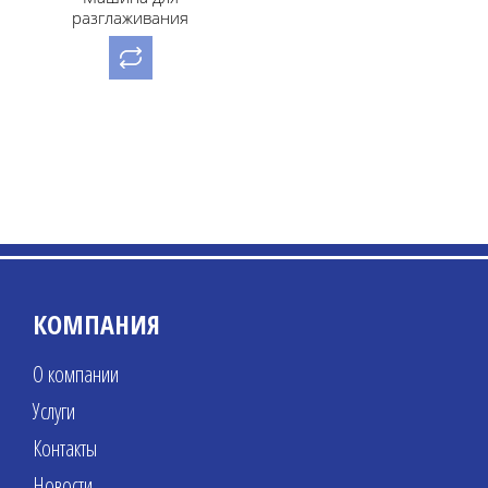
разглаживания
посадочного места под
каблук, мод. LEIBROCK
ASF 5
КОМПАНИЯ
О компании
Услуги
Контакты
Новости