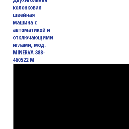
колонковая
швейная
машина с
автоматикой и
отключающими
иглами, мод.
MINERVA 888-
460522 M