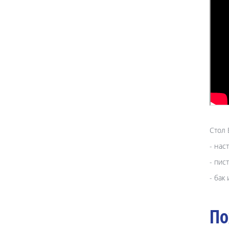
Стол 
- нас
- пис
- бак
По