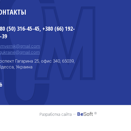
ОНТАКТЫ
80 (50) 316-45-45, +380 (66) 192-
-39
mvernik@gmail.com
ngukraine@gmail.com
оспект Гагарина 25, офис 340, 65039,
 Одесса, Украина
®
Be
Soft
Разработка сайта
—