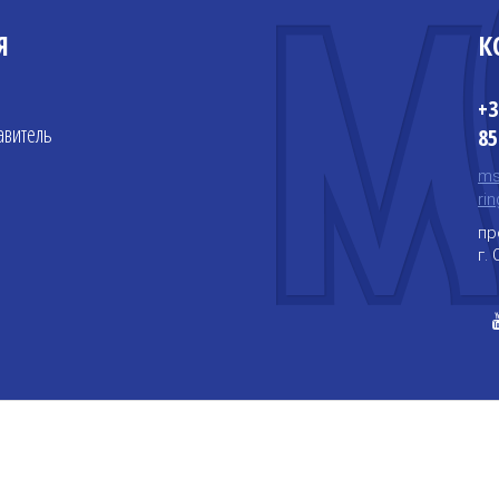
Я
К
+3
авитель
85
ms
ri
пр
г.