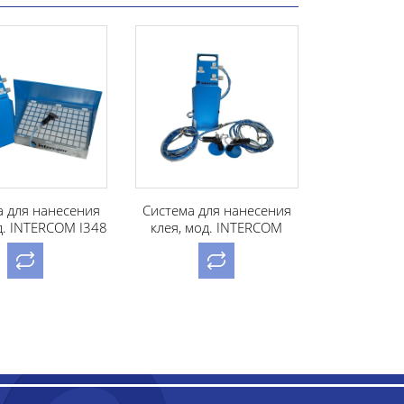
я
Система для нанесения
Система для нанесения
48
клея, мод. INTERCOM
клея, мод. INTERCOM I088
к
I048.2G