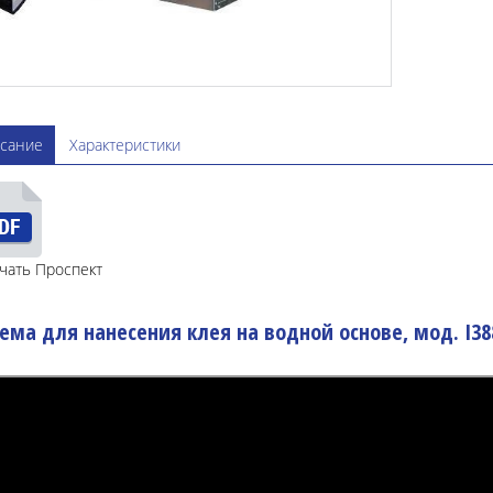
сание
Характеристики
чать Проспект
ема для нанесения клея на водной основе, мод. I38