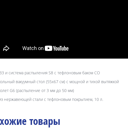
B3 и система распыления S8 с тефлоновым баком CO
тольный вакуумный стол (55х67 см) с мощной и тихой вытяжкой
толет G6 (распыление от 3 мм до 50 мм)
 из нержавеющей стали с тефлоновым покрытием, 10 л.
хожие товары