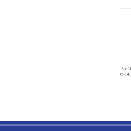
Система для нанес
клея, мод. INTERCOM